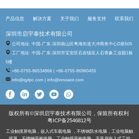
密封外壳。边缘计算是指部署嵌入式系统以
在数据生成源本地实时处理数据。工业和户
产品信息
解决方案
关于我们
服务支持
联系我们
外部署带来了新的挑战，其中设备不仅需要
具有强大的计算能力，还需要承受极端环
境。极端...
深圳市启宇泰技术有限公司
公司地址: 中国-广东-深圳南山区粤海街道大冲商务中心D座505
工厂地址: 中国-广东-深圳市宝安区石岩镇应人石香象工业园1栋
5楼
+86-0755-86534866 | +86-0755-86960455
info@qytpc.com | info@innoaiot.com
版权所有©深圳启宇泰技术有限公司，保留所有权利
粤ICP备2546812号
工业触摸屏电脑
，
嵌入式车载电脑
，
不锈钢防水电脑
，
工业电脑触
摸屏
，
不锈钢平板电脑
，
工业触摸平板电脑
，
无风扇嵌入式工控