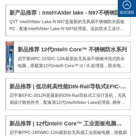
技术创新，迭代升级核心产品，以更解决方案响应产业变革需
新产品推荐：Intel®Alder lake - N97不锈钢防水面板PC系列
求
返回顶部
QYT Intel®Alder Lake-N N97是最新的无风扇不锈钢防水面板
PC，配备Intel®Alder Lake-N N97处理器。这款防水工业计算
机延续了其前身的紧凑设计。QYT工业面板pc支持Windows、
Linux、Ubuntu等多种操作系统。产品尺寸范围从15...
新品推荐 12代Intel® Core™ 不锈钢防水系列
启宇泰WPC-15SDC-12th最新款无风扇不锈钢冲洗式防水
电脑，搭载第12代Intel® Core™ i3 / i5 处理器，防水电脑
延续了其前代产品的紧凑设计，启宇泰的工业计算机支持
windows、Linux、ubuntu等多个系统。
新品推荐 | 低功耗高性能DIN-Rail导轨式EFIC-2012R系列工控机
启宇泰EFIC-2012R是最新的DIN-Rail导轨式工业计算机，无风
扇设计散热外壳，配备第12代Intel®Alder Lake处理器, 拥有高
达10核心（2P + 8E）及 12 线程的配置，处理性能是 Comet
Lake 的 1.35 倍以上，综合高效的核心和强大的多线...
新品推荐 | 12代Intel® Core™ 工业面板电脑系列
启宇泰PPC-185WAC-12th最新款无风扇工业面板电脑，搭载第